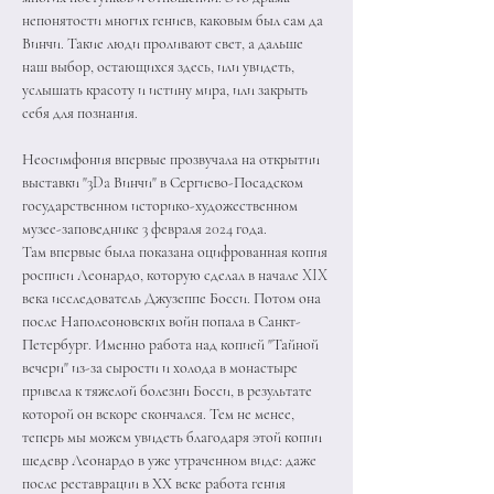
непонятости многих гениев, каковым был сам да 
Винчи. Такие люди проливают свет, а дальше 
наш выбор, остающихся здесь, или увидеть, 
услышать красоту и истину мира, или закрыть 
себя для познания.
Неосимфония впервые прозвучала на открытии 
выставки "3Da Винчи" в Сергиево-Посадском 
государственном историко-художественном 
музее-заповеднике 3 февраля 2024 года. 
Там впервые была показана оцифрованная копия 
росписи Леонардо, которую сделал в начале XIX 
века исследователь Джузеппе Босси. Потом она 
после Наполеоновских войн попала в Санкт-
Петербург. Именно работа над копией "Тайной 
вечери" из-за сырости и холода в монастыре 
привела к тяжелой болезни Босси, в результате 
которой он вскоре скончался. Тем не менее, 
теперь мы можем увидеть благодаря этой копии 
шедевр Леонардо в уже утраченном виде: даже 
после реставрации в ХХ веке работа гения 