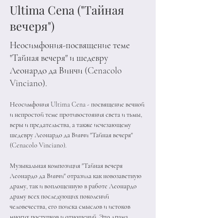
Ultima Cena ("Тайная
вечеря")
Неосимфония-посвящение теме
"Тайная вечеря" и шедевру
Леонардо да Винчи (Cenacolo
Vinciano).
Неосимфония Ultima Cena - посвящение вечной 
и непростой теме противостояния света и тьмы, 
веры и предательства, а также исчезающему 
шедевру Леонардо да Винчи "Тайная вечеря" 
(Cenacolo Vinciano). 
Музыкальная композиция "Тайная вечеря 
Леонардо да Винчи" отразила как новозаветную 
драму, так и воплощенную в работе Леонардо 
драму всех последующих поколений 
человечества, его поиска смыслов и истоков 
многих поступков и отношений. Это драма 