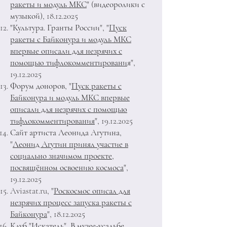
ракеты и модуль МКС
" (видеоролики с
музыкой),
18.12.2025
"Культура. Гранты России", "
Пуск
ракеты с Байконура и модуль МКС
впервые описали для незрячих с
помощью тифлокомментировани
я",
19.12.2025
Форум доноров, "
Пуск ракеты с
Байконура и модуль МКС впервые
описали для незрячих с помощью
тифлокомментирования
",
19.12.2025
Сайт артиста Леонида Агутина,
"
Леонид Агутин принял участие в
социально значимом проекте,
посвящённом освоению космоса
",
19.12.2025
Aviastat.ru, "
Роскосмос описал для
незрячих процесс запуска ракеты с
Байконура
",
18.12.2025
Клуб "Искатель
"
, В музее-усадьбе