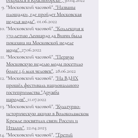
открылся в Красногорске",
30.04.2022
"Московский часовой"
, "Названы
площадки, где пройдет Московская
неделя моды",
01.06.2022
"Московский часовой",
"Коллекция к
570-летию Леонардо да Винчи была
показана на Московской неделе
моды",
27.06.2022
"Московский часовой",
"Первую
Московскую неделю моды посетило
более 1,6 млн человек"
,
28.06.2022
"Московский часовой",
"На ВДНХ
прошёл фестиваль национального
гостеприимства "Дружба
народов",
11.07.2022
"Московский часовой",
"Культурно-
историческую акцию в Волоколамском
Кремле посвятили связи России и
Италии"
,
22.04.2023
"Московский часовой",
"Третий