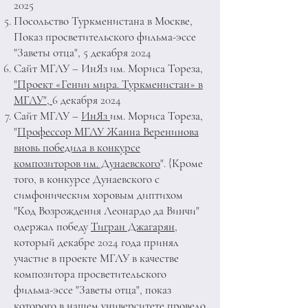
2025
Посольство Туркменистана в Москв
е,
Показ просветительского фильма-эссе
"Заветы отца", 5 декабря 2024
Сайт МГЛУ – ИнЯз им. Мориса Тореза
,
"Проект «Гении мира. Туркменистан» в
МГЛУ",
6 декабря 2024
Сайт МГЛУ
–
ИнЯз
им. Мориса Тореза,
"
Профессор МГЛУ Жанна Веренинова
вновь победила в конкурсе
композиторов им. Дунаевского
". {Кроме
того, в конкурсе Дунаевского с
симфоническим хоровым диптихом
"Код Возрождения Леонардо да Винчи"
одержал победу
Тигран Джагарян
,
который декабре 2024 года принял
участие в проекте МГЛУ в качестве
композитора просветительского
фильма-эссе "Заветы отца", показ
которого в нашем университете провело