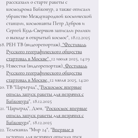
рассказали о старте ракеты с
космодрома Байконур, а также описали
убранство Международной космической
станции, космонавты Петр Дубров и
Сергей Кудь-Сверчков записали ролики
о выходе в открытый космос",
18.12.2025
РЕН ТВ (видеорепортаж)
, "Фестиваль
Русского географического общества
стартовал в Москве",
12 июля 2025, 14:19
Известия (видеорепортаж)
, Фестиваль
Русского географического общества
стартовал в Москве,
12 июля 2025, 14:20
ТВ "Царьград"
,
"
Роскосмос впервые
описал запуск ракеты для незрячих с
Байконура
",
18.12.2025
"Царьград", Дзен, "
Роскосмос впервые
описал запуск ракеты для незрячих с
Байконур
а",
18.12.2025
Телеканал "Мир 24", "
Впервые в
истории для незрячих описали пуск