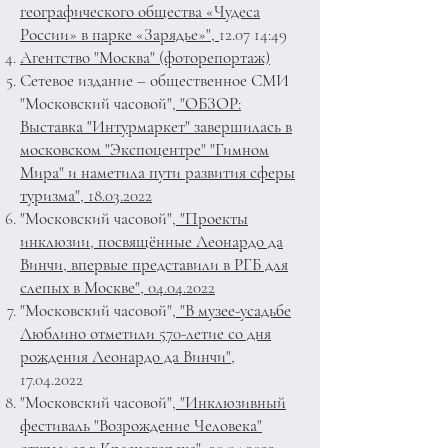
географического общества «Чудеса
России» в парке «Зарядье»",
12.07 14:49
Агентство "Москва" (фоторепортаж)
Сетевое издание – общественное СМИ
"Московский часовой",
"ОБЗОР:
Выставка "Интурмаркет" завершилась в
московском "Экспоцентре" "Гимном
Мира" и наметила пути развития сферы
туризма", 18.03.2022
"Московский часовой",
"Проекты
инклюзии, посвящённые Леонардо да
Винчи, впервые представили в РГБ для
слепых в Москве", 04.04.2022
"Московский часовой"
, "В музее-усадьбе
Люблино отметили 570-летие со дня
рождения Леонардо да Винчи"
,
17.04.2022
"Московский часовой"
, "Инклюзивный
фестиваль "Возрождение Человека"