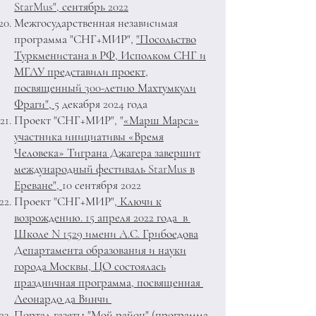
StarMus", сентябрь 2022
Межгосударственная независимая
программа "
СНГ+МИР",
"Посольство
Туркменистана в РФ, Исполком СНГ и
МГЛУ представили проект,
посвященный 300-летию Махтумкули
Фраги",
5 декабря 2024 года
Проект "СНГ+МИР", "
«Марш Марса»
участника инициативы «Время
Человека» Тиграна Джагера завершит
международный фестиваль StarMus в
Ереване",
10 сентября 2022
Проект "СНГ+МИР",
Ключи к
возрождению. 15 апреля 2022 года в
Школе N 1529 имени А.С. Грибоедова
Департамента образования и науки
города Москвы, ЦО состоялась
праздничная программа, посвященная
Леонардо да Винчи
Портал газеты "Мой район" (программа