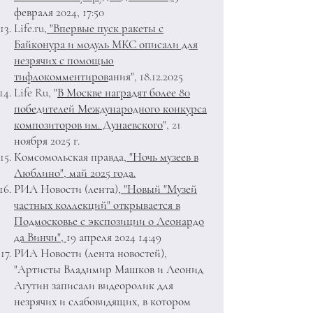
февраля 2024, 17:50
Life.ru,
"Впервые пуск ракеты с
Байконура и модуль МКС описали для
незрячих с помощью
тифлокомментиров
ания",
18.12.2025
Life Ru, "
В Москве наградят более 80
победителей Международного конкурса
композиторов им. Дунаевского
", 21
ноября 2025 г.
Комсомольская правда
, "Ночь музеев в
Люблино", май 2025 года.
РИА Новости (лента)
, "Новый "Музей
частных коллекций" открывается в
Подмосковье с экспозиции о Леонардо
да Винчи",
19 апреля 2024 14:49
РИА Новости (лента новостей),
"Артисты Владимир Машков и Леонид
Агутин записали видеоролик для
незрячих и слабовидящих, в котором