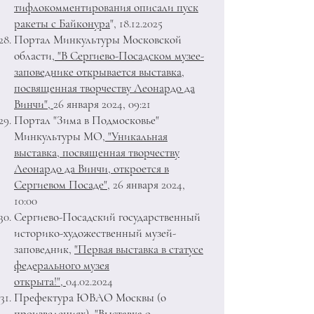
тифлокомментирования описали пуск
ракеты с Байконура
",
18.12.2025
Портал Минкультуры Московской
области,
"В Сергиево-Посадском музее-
заповеднике открывается выставка,
посвященная творчеству Леонардо да
Винчи",
26 января 2024, 09:21
Портал "Зима в Подмосковье"
Минкультуры МО
, "Уникальная
выставка, посвященная творчеству
Леонардо да Винчи, откроется в
Сергиевом Посаде",
26 января 2024,
10:00
Сергиево-Посадский государственный
историко-художественный музей-
заповедник,
"Первая выставка в статусе
федерального музея
открыта!",
04.02.2024
Префектура ЮВАО Москвы (о
произведениях),
"Выставка о