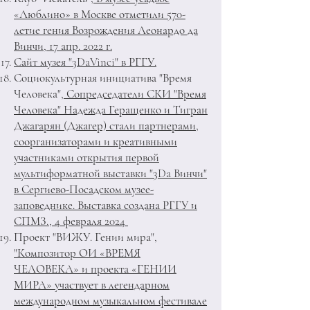
«Люблино» в Москве отметили 570-
летие гения Возрождения Леонардо да
Винчи, 17 апр. 2022 г.
Сайт музея "3DaVinci" в РГГУ.
Социокультурная инициатива "Время
Человека"
, Сопредседатели СКИ "Время
Человека" Надежда Геращенко и Тигран
Джагарян (Джагер) стали партнерами,
соорганизаторами и креативными
участниками открытия первой
мультиформатной выставки "3Da Винчи"
в Сергиево-Посадском музее-
заповеднике. Выставка создана РГГУ и
СПМЗ., 4 февраля 2024
Проект "ВИЖУ. Гении мира",
"Композитор ОИ «ВРЕМЯ
ЧЕЛОВЕКА» и проекта «ГЕНИИ
МИРА» участвует в легендарном
международном музыкальном фестивале