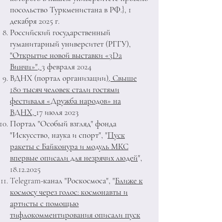
посольство Туркменистана в РФ.}, 1
декабря 2025 г.
Российский государственный
гуманитарный университет (РГГУ)
,
"Открытие новой выставки «‎3Da
Винчи»"‎,
3 февраля 2024
ВДНХ (портал организации
), Свыше
180 тысяч человек стали гостями
фестиваля «Дружба народов» на
ВДНХ,
17 июля 2023
Портал "Особый взгляд" фонда
"Искусство, наука и спорт"
,
"
Пуск
ракеты с Байконура и модуль МКС
впервые описали для незрячих людей
",
18.12.2025
Telegram-канал "Роскосмоса", "
Ближе к
космосу через голос: космонавты и
артисты с помощью
тифлокомментирования описали пуск