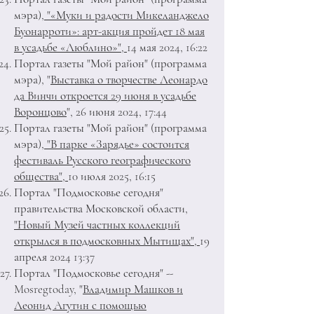
мэра),
"«Муки и радости Микеланджело
Буонарроти»: арт-акция пройдет 18 мая
в усадьбе «Люблино»",
14 мая 2024, 16:22
Портал газеты "Мой район" (программа
мэра)
, "
Выставка о творчестве Леонардо
да Винчи откроется 29 июня в усадьбе
Воронцово
", 26 июня 2024, 17:44
Портал газеты "Мой район" (программа
мэра),
"В парке «Зарядье» состоится
фестиваль Русского географического
общества",
10 июля 2025, 16:15
Портал "Подмосковье сегодня"
правительства Московской области,
"Новый Музей частных коллекций
открылся в подмосковных Мытищах",
19
апреля 2024 13:37
Портал "Подмосковье сегодня" --
Mosregtoday, "
Владимир Машков и
Леонид Агутин с помощью