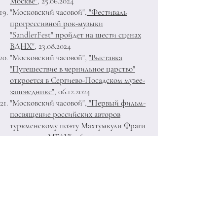
Москве"
,
25.06.2024
"Московский часовой",
"Фестиваль
прогрессивной рок-музыки
"SandlerFest" пройдет на шести сценах
ВДНХ"
,
23.08.2024
"Московский часовой",
"Выставка
"Путешествие в чернильное царство"
откроется в Сергиево-Посадском музее-
заповеднике"
,
06.12.2024
"Московский часовой",
"Первый фильм-
посвящение российских авторов
туркменскому поэту Махтумкули Фраги
показали в МГЛУ"
,
06.12.2024
"Московский часовой",
"Фестиваль
"Чудеса России" в Зарядье откроется
выступлениями ансамбля Моисеева и
многоязычной программой
академических артистов"
,
09.07.2025
"Московский часовой",
"Балет Мастер и
Маргарита", опера "Федорино горе" и