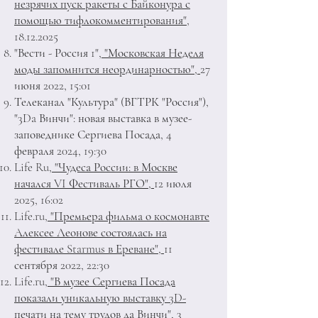
незрячих пуск ракеты с Байконура с
помощью тифлокомментирования",
18.12.2025
"Вести - Россия 1"
, "Московская Неделя
моды запомнится неординарностью",
27
июня 2022, 15:01
Телеканал "Культура"
(ВГТРК "Россия"),
"3Da Винчи": новая выставка в музее-
заповеднике Сергиева Посада, 4
февраля 2024, 19:30
Life Ru
, "Чудеса России: в Москве
начался VI Фестиваль РГО",
12 июля
2025, 16:02
Life.ru
, "Премьера фильма о космонавте
Алексее Леонове состоялась на
фестивале Starmus в Ереване",
11
сентября 2022, 22:30
Life.ru
, "В музее Сергиева Посада
показали уникальную выставку 3D-
печати на тему трудов да Винчи",
3