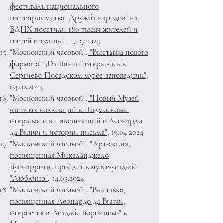
фестиваль национального
гостеприимства "Дружба народов" на
ВДНХ посетили 180 тысяч жителей и
гостей столицы"
,
17.07.2023
"Московский часовой"
, "Выставка нового
формата "3Da Винчи" открылась в
Сергиево-Посадском музее-заповедник"
,
04.02.2024
"Московский часовой",
"Новый Музей
частных коллекций в Подмосковье
открывается с экспозиций о Леонардо
да Винчи и истории письма"
,
19.04.2024
"Московский часовой",
"Арт-акция,
посвященная Микеланджело
Буонарроти, пройдет в музее-усадьбе
"Люблино"
,
14.05.2024
"Московский часовой",
"Выставка,
посвященная Леонардо да Винчи,
откроется в "Усадьбе Воронцово" в