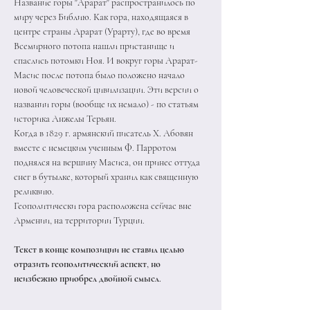
Название горы "Арарат" распространилось по 
миру через Библию. Как гора, находящаяся в 
центре страны Арарат (Урарту), где во время 
Всемирного потопа нашли пристанище и 
спаслись потомки Ноя. И вокруг горы Арарат-
Масис после потопа было положено начало 
новой человеческой цивилизации. Эти версии о 
названии горы (вообще их немало) - по статьям 
историка Анжелы Терьян. 
Когда в 1829 г. армянский писатель Х. Абовян 
вместе с немецким ученным Ф. Парротом 
поднялся на вершину Масиса, он принес оттуда 
снег в бутылке, который хранил как священную 
реликвию. 
Геополитически гора расположена сейчас вне 
Армении, на территории Турции. 
Текст в конце композиции не ставил целью 
отразить геополитический аспект, но 
неизбежно приобрел двойной смысл.