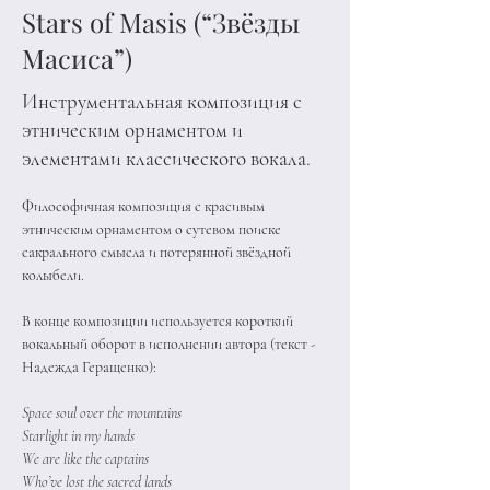
Stars of Masis (“Звёзды
Масиса”)
Инструментальная композиция с
этническим орнаментом и
элементами классического вокала.
Философичная композиция с красивым 
этническим орнаментом о сутевом поиске 
сакрального смысла и потерянной звёздной 
колыбели. 
В конце композиции используется короткий 
вокальный оборот в исполнении автора (текст - 
Надежда Геращенко): 
Space soul over the mountains 
Starlight in my hands 
We are like the captains 
Who’ve lost the sacred lands 