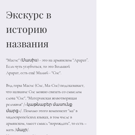
Экскурс в 
историю 
названия 
"Масис" (Մասիս) - это на армянском "Арарат”. 
Если чуть углубиться, то это Большой
Арарат, есть ещё Малый - "Сис". 
Вид горы Масис (Сис, Ма-Сис) подсказывает, 
что название Сис можно связать со смыслом 
слова "Сис", "Материнская животворящая 
реликвия" /«կաթնաբեր մասունք 
մարց»/. Помимо этого компонент "ма" в 
индоевропейских языках, в том числе в 
армянском, имеет смысл "порождать", то есть – 
мать /մայր/. 